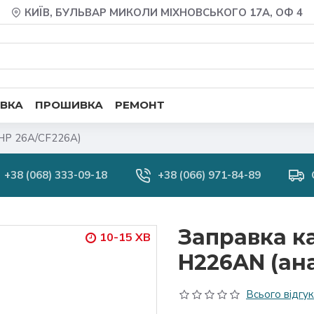
КИЇВ, БУЛЬВАР МИКОЛИ МІХНОВСЬКОГО 17А, ОФ 4
ВКА
ПРОШИВКА
РЕМОНТ
 HP 26А/CF226А)
+38 (068) 333-09-18
+38 (066) 971-84-89
Заправка к
10-15 ХВ
H226AN (ан
Всього відгукі