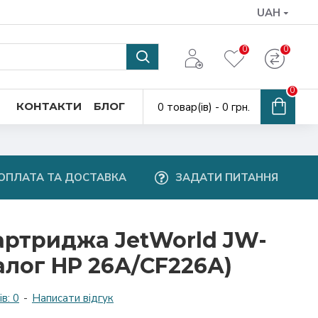
UAH
0
0
0
КОНТАКТИ
БЛОГ
0 товар(ів) - 0 грн.
ОПЛАТА ТА ДОСТАВКА
ЗАДАТИ ПИТАННЯ
артриджа JetWorld JW-
алог HP 26А/CF226А)
в: 0
-
Написати відгук