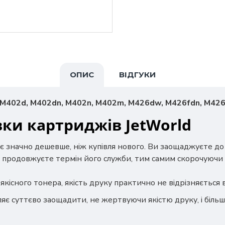
ОПИС
ВІДГУКИ
o M402d, M402dn, M402n, M402m, M426dw, M426fdn, M42
вки картриджів JetWorld
є значно дешевше, ніж купівля нового. Ви заощаджуєте д
 продовжуєте термін його служби, тим самим скорочуючи 
якісного тонера, якість друку практично не відрізняється
яє суттєво заощадити, не жертвуючи якістю друку, і біль