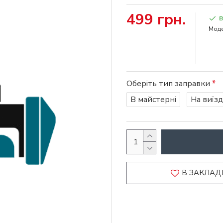
499 грн.
В
Моде
Оберіть тип заправки
В майстерні
На виїзд
В ЗАКЛАД