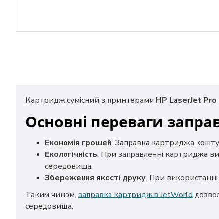
Картридж сумісний з принтерами
HP LaserJet Pr
Основні переваги запра
Економія грошей
. Заправка картриджа кошту
Екологічність
. При заправленні картриджа ви
середовища.
Збереження якості друку
. При використанні 
Таким чином,
заправка картриджів JetWorld
дозвол
середовища.