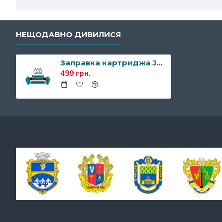
НЕЩОДАВНО ДИВИЛИСЯ
Заправка картриджа JetWorld JW-H226AN (аналог HP 26А/CF226А)
499 грн.