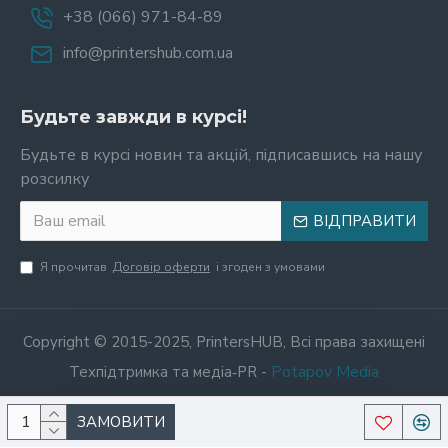
+38 (066) 971-84-89
info@printershub.com.ua
Будьте завжди в курсі!
Будьте в курсі новин та акцій, підписавшись на нашу
розсилку
ВІДПРАВИТИ
Я прочитав
Договір оферти
і згоден з умовами
Copyright © 2015-2025, PrintersHUB, Всі права захищені
Potapov Media
Техпідтримка та медіа‑PR -
ЗАМОВИТИ