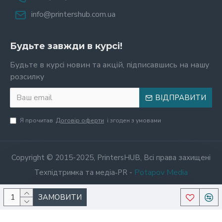
info@printershub.com.ua
Будьте завжди в курсі!
Будьте в курсі новин та акцій, підписавшись на нашу
розсилку
ВІДПРАВИТИ
Я прочитав
Договір оферти
і згоден з умовами
Copyright © 2015-2025, PrintersHUB, Всі права захищені
Potapov Media
Техпідтримка та медіа‑PR -
ЗАМОВИТИ