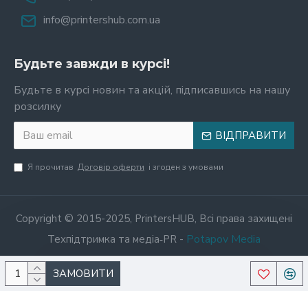
info@printershub.com.ua
Будьте завжди в курсі!
Будьте в курсі новин та акцій, підписавшись на нашу
розсилку
ВІДПРАВИТИ
Я прочитав
Договір оферти
і згоден з умовами
Copyright © 2015-2025, PrintersHUB, Всі права захищені
Potapov Media
Техпідтримка та медіа‑PR -
ЗАМОВИТИ