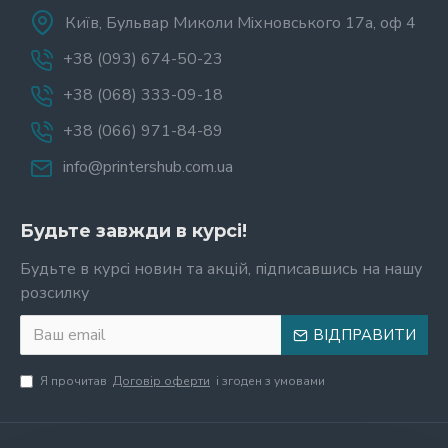
Київ, Бульвар Миколи Міхновського 17а, оф 4
+38 (093) 674-50-23
+38 (068) 333-09-18
+38 (066) 971-84-89
info@printershub.com.ua
Будьте завжди в курсі!
Будьте в курсі новин та акцій, підписавшись на нашу
розсилку
ВІДПРАВИТИ
Я прочитав
Договір оферти
і згоден з умовами