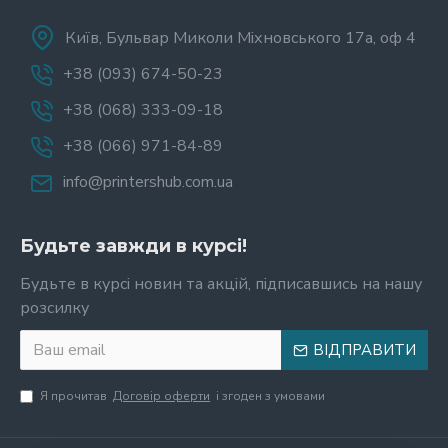
Київ, Бульвар Миколи Міхновського 17а, оф 4
+38 (093) 674-50-23
+38 (068) 333-09-18
+38 (066) 971-84-89
info@printershub.com.ua
Будьте завжди в курсі!
Будьте в курсі новин та акцій, підписавшись на нашу
розсилку
ВІДПРАВИТИ
Я прочитав
Договір оферти
і згоден з умовами