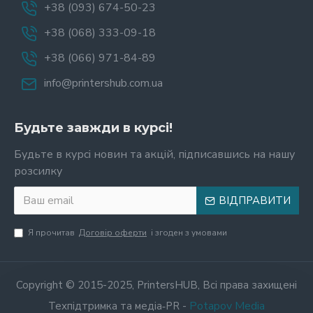
+38 (093) 674-50-23
+38 (068) 333-09-18
+38 (066) 971-84-89
info@printershub.com.ua
Будьте завжди в курсі!
Будьте в курсі новин та акцій, підписавшись на нашу
розсилку
ВІДПРАВИТИ
Я прочитав
Договір оферти
і згоден з умовами
Copyright © 2015-2025, PrintersHUB, Всі права захищені
Potapov Media
Техпідтримка та медіа‑PR -