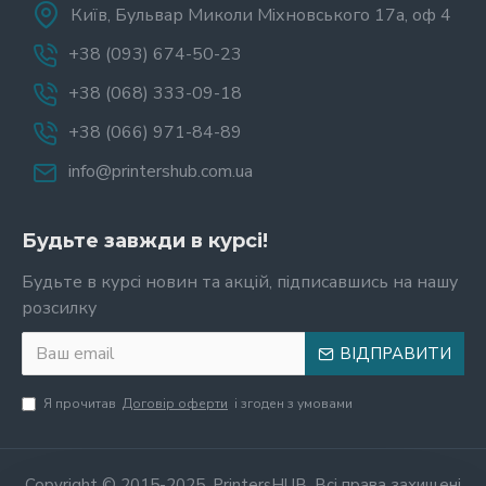
Київ, Бульвар Миколи Міхновського 17а, оф 4
+38 (093) 674-50-23
+38 (068) 333-09-18
+38 (066) 971-84-89
info@printershub.com.ua
Будьте завжди в курсі!
Будьте в курсі новин та акцій, підписавшись на нашу
розсилку
ВІДПРАВИТИ
Я прочитав
Договір оферти
і згоден з умовами
Copyright © 2015-2025, PrintersHUB, Всі права захищені