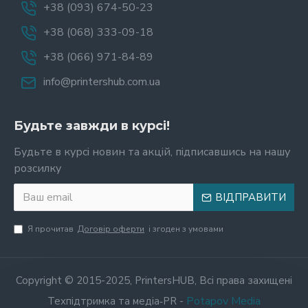
+38 (093) 674-50-23
+38 (068) 333-09-18
+38 (066) 971-84-89
info@printershub.com.ua
Будьте завжди в курсі!
Будьте в курсі новин та акцій, підписавшись на нашу
розсилку
ВІДПРАВИТИ
Я прочитав
Договір оферти
і згоден з умовами
Copyright © 2015-2025, PrintersHUB, Всі права захищені
Potapov Media
Техпідтримка та медіа‑PR -