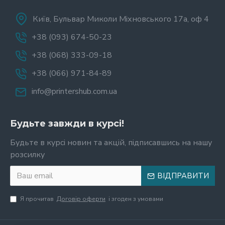
Київ, Бульвар Миколи Міхновського 17а, оф 4
+38 (093) 674-50-23
+38 (068) 333-09-18
+38 (066) 971-84-89
info@printershub.com.ua
Будьте завжди в курсі!
Будьте в курсі новин та акцій, підписавшись на нашу
розсилку
ВІДПРАВИТИ
Я прочитав
Договір оферти
і згоден з умовами