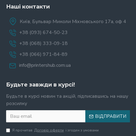
Наші контакти
Київ, Бульвар Миколи Міхновського 17а, оф 4
+38 (093) 674-50-23
+38 (068) 333-09-18
+38 (066) 971-84-89
info@printershub.com.ua
Будьте завжди в курсі!
Будьте в курсі новин та акцій, підписавшись на нашу
розсилку
ВІДПРАВИТИ
Я прочитав
Договір оферти
і згоден з умовами