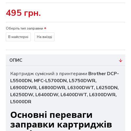
495 грн.
Оберіть тип заправки
В майстерні
На виїзді
ОПИС
Картридж сумісний з принтерами
Brother DCP-
L5500DN, MFC-L5700DN, L5750DWR,
L6900DWR, L6800DWR, L6300DWT, L6250DN,
L6250DW, L6400DW, L6400DWT, L6300DWR,
L5000DR
Основні переваги
заправки картриджів