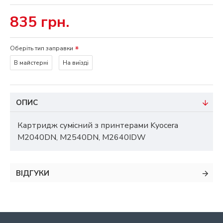
835 грн.
Оберіть тип заправки
В майстерні
На виїзді
ОПИС
Картридж сумісний з принтерами Kyocera
M2040DN, M2540DN, M2640IDW
ВІДГУКИ