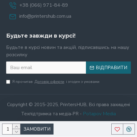
+38 (066) 971-84-89
info@printershub.com.ua
Будьте завжди в курсі!
Будьте в курсі новин та акцій, підписавшись на нашу
розсилку
ВІДПРАВИТИ
Я прочитав
Договір оферти
і згоден з умовами
Copyright © 2015-2025, PrintersHUB, Всі права захищені
Potapov Media
Техпідтримка та медіа‑PR -
ЗАМОВИТИ