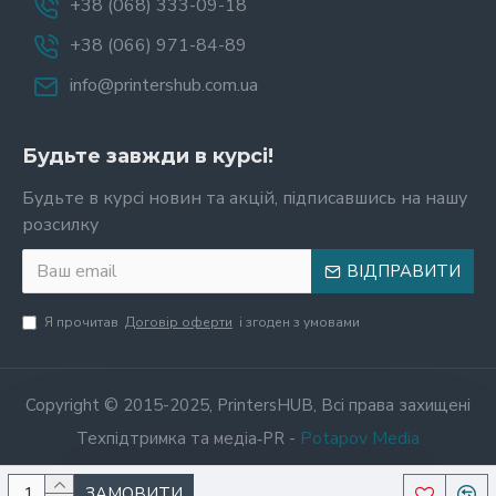
+38 (068) 333-09-18
+38 (066) 971-84-89
info@printershub.com.ua
Будьте завжди в курсі!
Будьте в курсі новин та акцій, підписавшись на нашу
розсилку
ВІДПРАВИТИ
Я прочитав
Договір оферти
і згоден з умовами
Copyright © 2015-2025, PrintersHUB, Всі права захищені
Potapov Media
Техпідтримка та медіа‑PR -
ЗАМОВИТИ