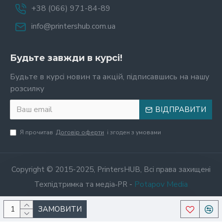
+38 (066) 971-84-89
info@printershub.com.ua
Будьте завжди в курсі!
Будьте в курсі новин та акцій, підписавшись на нашу
розсилку
ВІДПРАВИТИ
Я прочитав
Договір оферти
і згоден з умовами
Copyright © 2015-2025, PrintersHUB, Всі права захищені
Potapov Media
Техпідтримка та медіа‑PR -
ЗАМОВИТИ