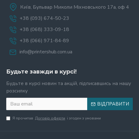
Київ, Бульвар Миколи Міхновського 17а, оф 4
+38 (093) 674-50-23
+38 (068) 333-09-18
+38 (066) 971-84-89
info@printershub.com.ua
Будьте завжди в курсі!
Будьте в курсі новин та акцій, підписавшись на нашу
розсилку
ВІДПРАВИТИ
Я прочитав
Договір оферти
і згоден з умовами