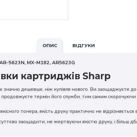
ОПИС
ВІДГУКИ
 AR-5623N, MX-M182, AR5623G
авки картриджів Sharp
є значно дешевше, ніж купівля нового. Ви заощаджуєте д
 продовжуєте термін його служби, тим самим скорочуючи 
якісного тонера, якість друку практично не відрізняється
суттєво заощадити, не жертвуючи якістю друку, і більш д