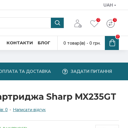
UAH
0
0
0
КОНТАКТИ
БЛОГ
0 товар(ів) - 0 грн.
ОПЛАТА ТА ДОСТАВКА
ЗАДАТИ ПИТАННЯ
артриджа Sharp MX235GT
в: 0
-
Написати відгук