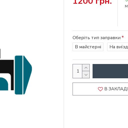
1200 грн.
М
Оберіть тип заправки
В майстерні
На виїзд
В ЗАКЛАД