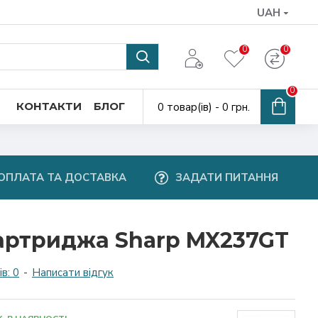
UAH
0
0
0
КОНТАКТИ
БЛОГ
0 товар(ів) - 0 грн.
ОПЛАТА ТА ДОСТАВКА
ЗАДАТИ ПИТАННЯ
артриджа Sharp MX237GT
в: 0
-
Написати відгук