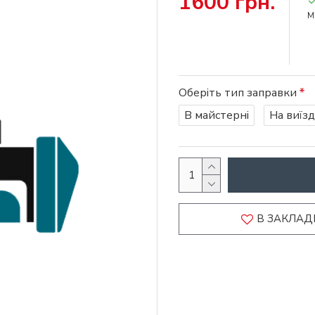
1600 грн.
М
Оберіть тип заправки
В майстерні
На виїзд
В ЗАКЛАД