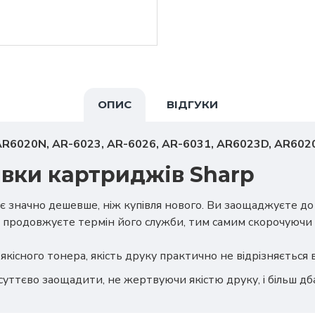
ОПИС
ВІДГУКИ
AR6020N, AR-6023, AR-6026, AR-6031, AR6023D, AR60
авки картриджів Sharp
є значно дешевше, ніж купівля нового. Ви заощаджуєте д
 продовжуєте термін його служби, тим самим скорочуючи 
якісного тонера, якість друку практично не відрізняється
суттєво заощадити, не жертвуючи якістю друку, і більш д