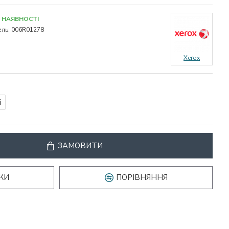
 НАЯВНОСТІ
ль:
006R01278
Xerox
і
ЗАМОВИТИ
КИ
ПОРІВНЯННЯ