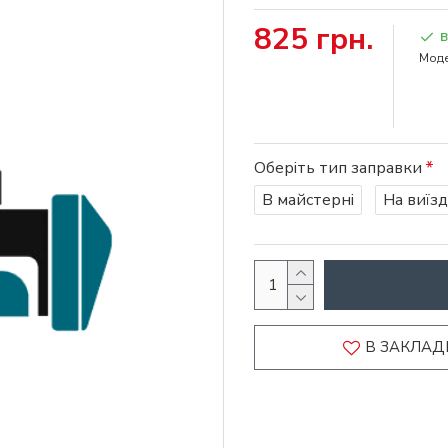
825 грн.
В
Моде
Оберіть тип заправки
В майстерні
На виїзд
В ЗАКЛАД