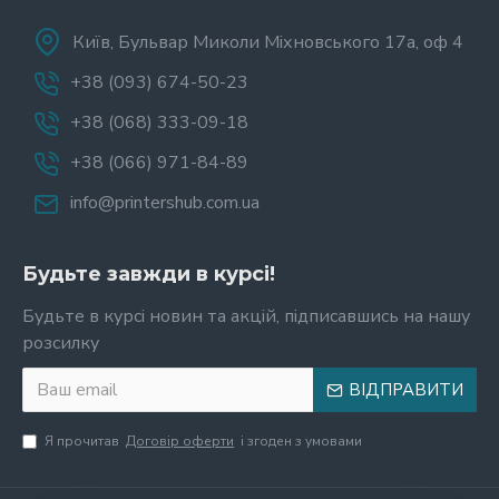
Київ, Бульвар Миколи Міхновського 17а, оф 4
+38 (093) 674-50-23
+38 (068) 333-09-18
+38 (066) 971-84-89
info@printershub.com.ua
Будьте завжди в курсі!
Будьте в курсі новин та акцій, підписавшись на нашу
розсилку
ВІДПРАВИТИ
Я прочитав
Договір оферти
і згоден з умовами