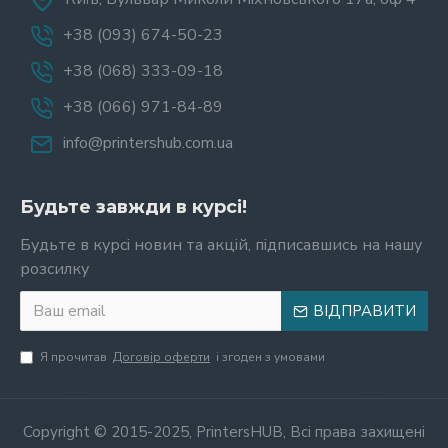
+38 (093) 674-50-23
+38 (068) 333-09-18
+38 (066) 971-84-89
info@printershub.com.ua
Будьте завжди в курсі!
Будьте в курсі новин та акцій, підписавшись на нашу
розсилку
ВІДПРАВИТИ
Я прочитав
Договір оферти
і згоден з умовами
Copyright © 2015-2025, PrintersHUB, Всі права захищені