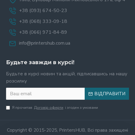
+38 (093) 674-50-23
+38 (068) 333-09-18
+38 (066) 971-84-89
info@printershub.com.ua
Будьте завжди в курсі!
Будьте в курсі новин та акцій, підписавшись на нашу
розсилку
ВІДПРАВИТИ
Я прочитав
Договір оферти
і згоден з умовами
Copyright © 2015-2025, PrintersHUB, Всі права захищені