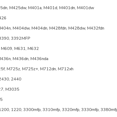
425dn, M425dw, M401a, M401d, M401dn, M401dw
M426
 M404n, M404dw, M404dn, M428fdn, M428dw, M432fdn
, 3390, 3392MFP
, M609, M631, M632
 M436n, M436dn, M436nda
25f, M725z, M725z+, M712dn, M712xh
 2430, 2440
27, M3035
55
 1200, 1220, 3300mfp, 3310mfp, 3320mfp, 3330mfp, 3380mf