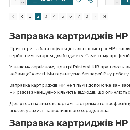
1
2
3
4
5
6
7
8
Заправка картриджів HP
Принтери та багатофункціональні пристрої HP славля
серйозним тягарем для бюджету. Саме тому професійн
У нашому сервісному центрі PrintersHUB працюють ви
найвищої якості. Ми гарантуємо безперебійну роботу
Заправка картриджів HP не тільки допоможе вам зао
ми разом зменшуємо кількість відходів, що опиняються
Довіртеся нашим експертам та отримайте професійну 
внесок у захист навколишнього середовища.
Заправка картриджів HP 