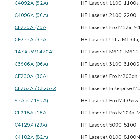
C4092A (92A)
HP LaserJet 1100, 1100a
C4096A (96A)
HP LaserJet 2100, 2200
CF279A (79A)
HP LaserJet Pro M12a, 
CF233A (33A)
HP LaserJet Ultra M134a
147A (W1470A)
HP LaserJet M610, M611
C3906A (06A)
HP LaserJet 3100, 3100SE
CF230A (30A)
HP LaserJet Pro M203dn
CF287A / CF287X
HP LaserJet Enterprise 
93A (CZ192A)
HP LaserJet Pro M435nw
CF218A (18A)
HP LaserJet Pro M104a,
C4129X (29X)
HP LaserJet 5000, 5100
C4182A (82A)
HP LaserJet 8100, 8100