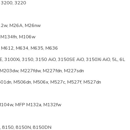
, 3200, 3220
M12w, M26A, M26nw
, M134fn, M106w
, M612, M634, M635, M636
, 3100Xi, 3150, 3150 AiO, 3150SE AiO, 3150Xi AiO, 5L, 6L
, M203dw, M227fdw, M227fdn, M227sdn
M501dn, M506dn, M506x, M527c, M527f, M527dn
 M104w, MFP M132a, M132fw
N, 8150, 8150N, 8150DN