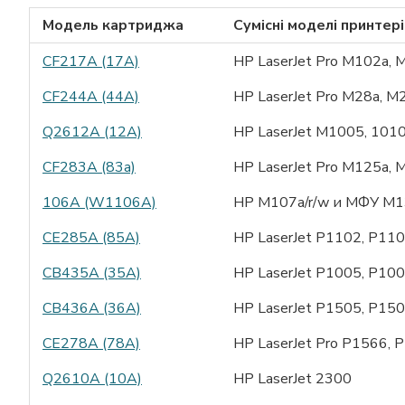
Модель картриджа
Сумісні моделі принтер
CF217A (17A)
HP LaserJet Pro M102a,
CF244A (44A)
HP LaserJet Pro M28a, 
Q2612A (12A)
HP LaserJet M1005, 1010
CF283A (83a)
HP LaserJet Pro M125a,
106A (W1106A)
HP M107a/r/w и МФУ M1
CE285A (85A)
HP LaserJet P1102, P11
CB435A (35A)
HP LaserJet P1005, P10
CB436A (36A)
HP LaserJet P1505, P15
CE278A (78A)
HP LaserJet Pro P1566, 
Q2610A (10A)
HP LaserJet 2300