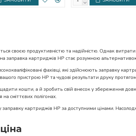
ться своєю продуктивністю та надійністю. Однак витрати 
а заправка картриджів HP стає розумною альтернативою д
сококваліфіковані фахівці, які здійснюють заправку карт
 вашого пристрою HP та чудові результати друку протягом
щадити кошти, а й зробить свій внесок у збереження дов
 на сміттєвих полігонах.
заправку картриджів HP за доступними цінами. Насолоджу
ціна