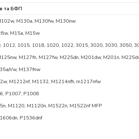
ів та БФП
 M102w, M130a, M130fw, M130nw
M28w, M15a, M15w
, 1012, 1015, 1018, 1020, 1022, 3015, 3020, 3030, 3050, 
 M125nw, M127fn, M127fw, M225dn, M201dw, M201n, M225
35a/r/w, M137fnw
02w, M1212nf, M1132, M1214nfh, m1217nfw
06, P1007, P1008
05n, M1120, M1120n, M1522n, M1522nf MFP
P1606dn, P1536dnf