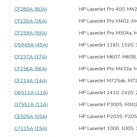
CF280A (80A)
HP LaserJet Pro 400, M
CF226A (26A)
HP LaserJet Pro M402, 
CF259A (59A)
HP LaserJet Pro M304a,
Q5949A (49A)
HP LaserJet 1160, 1320
CF237A (37A)
HP LaserJet M607, M608
CF256A (56A)
HP LaserJet Pro M433a,
CF214A (14A)
HP LaserJet M725dn, M7
Q6511A (11A)
HP LaserJet 2410, 2420,
Q7551A (11A)
HP LaserJet P3005, M30
CE505A (05A)
HP LaserJet P2035, P20
C7115A (15A)
HP LaserJet 1000, 1005,