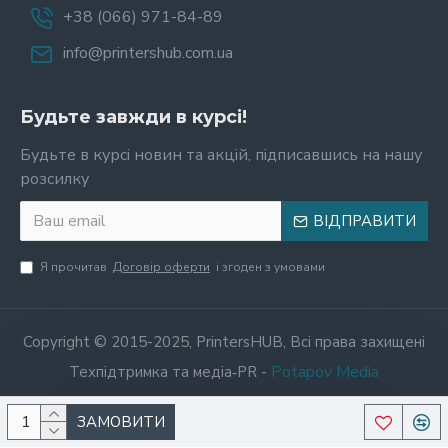
+38 (066) 971-84-89
info@printershub.com.ua
Будьте завжди в курсі!
Будьте в курсі новин та акцій, підписавшись на нашу
розсилку
ВІДПРАВИТИ
Я прочитав
Договір оферти
і згоден з умовами
Copyright © 2015-2025, PrintersHUB, Всі права захищені
Potapov Media
Техпідтримка та медіа‑PR -
ЗАМОВИТИ