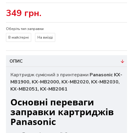
349 грн.
Оберіть тип заправки
В майстерні
На виїзді
ОПИС
Картридж сумісний з принтерами
Panasonic KХ-
MB1900, KХ-MВ2000, KХ-MB2020, KХ-MВ2030,
KХ-MВ2051, KХ-MB2061
Основні переваги
заправки картриджів
Panasonic