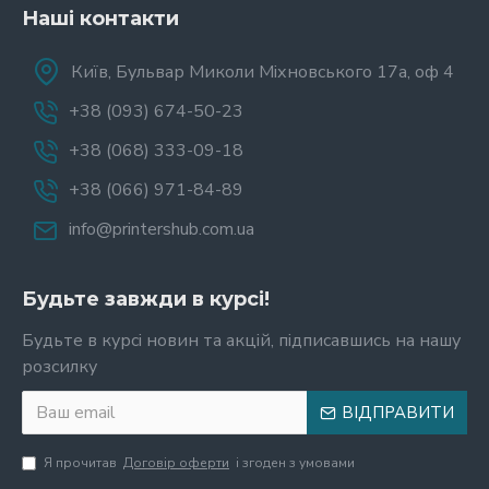
Наші контакти
Київ, Бульвар Миколи Міхновського 17а, оф 4
+38 (093) 674-50-23
+38 (068) 333-09-18
+38 (066) 971-84-89
info@printershub.com.ua
Будьте завжди в курсі!
Будьте в курсі новин та акцій, підписавшись на нашу
розсилку
ВІДПРАВИТИ
Я прочитав
Договір оферти
і згоден з умовами