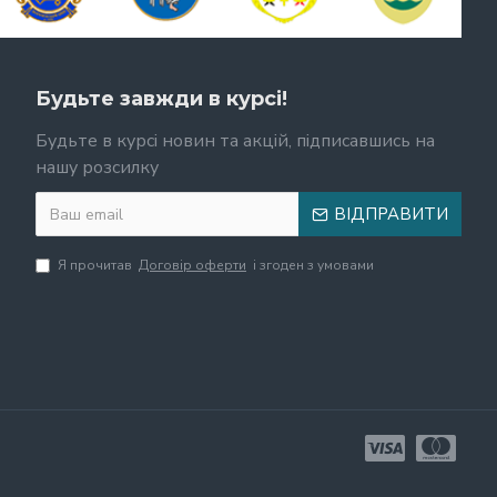
Будьте завжди в курсі!
Будьте в курсі новин та акцій, підписавшись на
нашу розсилку
ВІДПРАВИТИ
Я прочитав
Договір оферти
і згоден з умовами