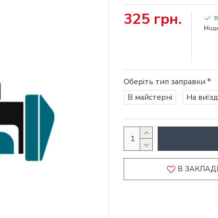
325 грн.
В
Моде
Оберіть тип заправки
В майстерні
На виїзд
В ЗАКЛАД