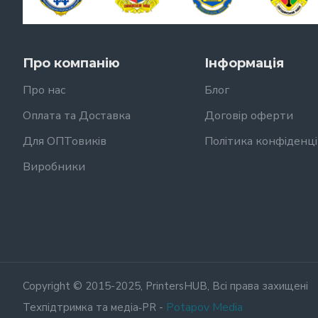
Про компанію
Інформація
Про нас
Блог
Оплата та Доставка
Договір оферти
Для ОПТовиків
Політика конфіденці
Виробники
Copyright © 2015-2025, PrintersHUB, Всі права захищені
Potapov Media
Техпідтримка та медіа‑PR -