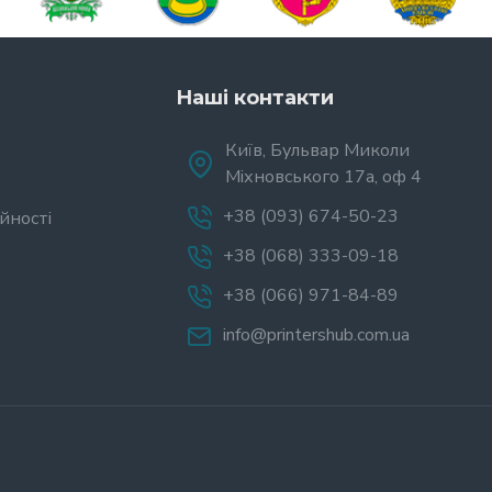
Наші контакти
Київ, Бульвар Миколи
Міхновського 17а, оф 4
+38 (093) 674-50-23
йності
+38 (068) 333-09-18
+38 (066) 971-84-89
info@printershub.com.ua