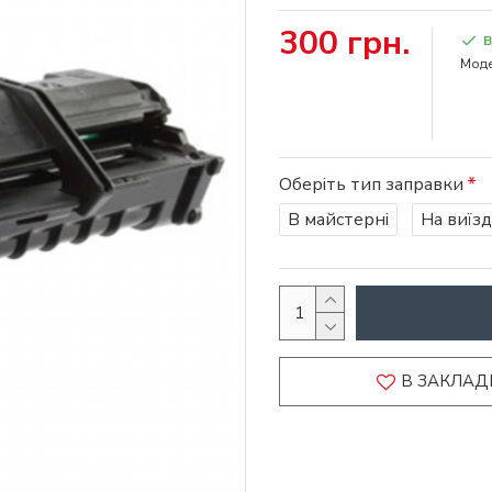
300 грн.
В
Моде
Оберіть тип заправки
В майстерні
На виїзд
В ЗАКЛАД