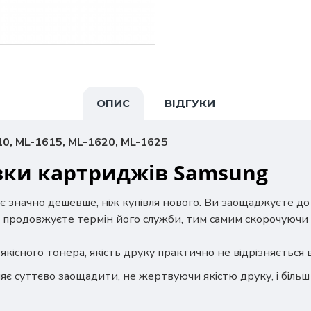
ОПИС
ВІДГУКИ
0, ML-1615, ML-1620, ML-1625
вки картриджів Samsung
є значно дешевше, ніж купівля нового. Ви заощаджуєте д
 продовжуєте термін його служби, тим самим скорочуючи 
якісного тонера, якість друку практично не відрізняється
яє суттєво заощадити, не жертвуючи якістю друку, і біль