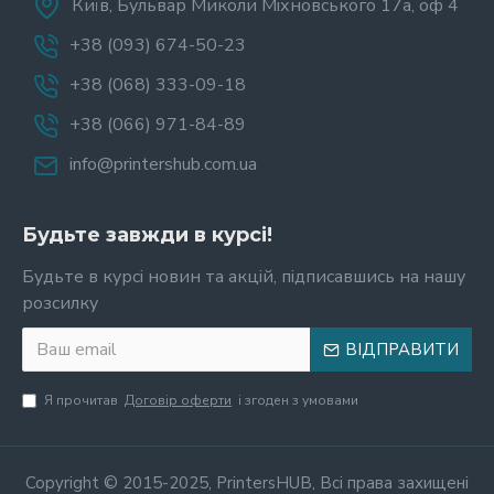
Київ, Бульвар Миколи Міхновського 17а, оф 4
+38 (093) 674-50-23
+38 (068) 333-09-18
+38 (066) 971-84-89
info@printershub.com.ua
Будьте завжди в курсі!
Будьте в курсі новин та акцій, підписавшись на нашу
розсилку
ВІДПРАВИТИ
Я прочитав
Договір оферти
і згоден з умовами
Copyright © 2015-2025, PrintersHUB, Всі права захищені