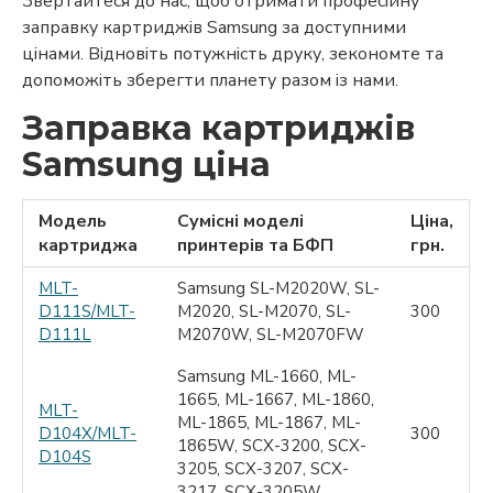
Звертайтеся до нас, щоб отримати професійну
заправку картриджів Samsung за доступними
цінами. Відновіть потужність друку, зекономте та
допоможіть зберегти планету разом із нами.
Заправка картриджів
Samsung ціна
Модель
Сумісні моделі
Ціна,
картриджа
принтерів та БФП
грн.
MLT-
Samsung SL-M2020W, SL-
D111S/MLT-
M2020, SL-M2070, SL-
300
D111L
M2070W, SL-M2070FW
Samsung ML-1660, ML-
1665, ML-1667, ML-1860,
MLT-
ML-1865, ML-1867, ML-
D104X/MLT-
300
1865W, SCX-3200, SCX-
D104S
3205, SCX-3207, SCX-
3217, SCX-3205W