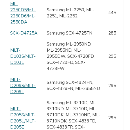
ML-
2250D5/ML-
Samsung ML-2250, ML-
445
2250D6/ML-
2251, ML-2252
2550DA
SCX-D4725A
Samsung SCX-4725FN
285
Samsung ML-2950ND,
MLT-
ML-2955ND, ML-
D103S/MLT-
2955DW, SCX-4728FD,
295
D103L
SCX-4729FD, SCX-
4729FW
MLT-
Samsung SCX-4824FN,
D209S/MLT-
295
SCX-4828FN, ML-2855ND
D209L
Samsung ML-3310D, ML-
MLT-
3310ND, ML-3710D, ML-
D205S/MLT-
3710DK, ML-3710ND, ML-
295
D205L/MLT-
3710NDK, SCX-4833FD,
D205E
SCX-4833FR, SCX-