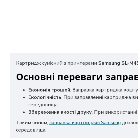
Картридж сумісний з принтерами
Samsung SL-M4
Основні переваги запра
Економія грошей
. Заправка картриджа кошту
Екологічність
. При заправленні картриджа ви
середовища.
Збереження якості друку
. При використанні 
Таким чином,
заправка картриджів Samsung
дозвол
середовища.