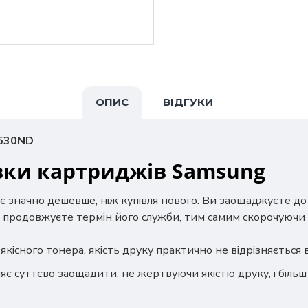
ОПИС
ВІДГУКИ
530ND
вки картриджів Samsung
є значно дешевше, ніж купівля нового. Ви заощаджуєте д
 продовжуєте термін його служби, тим самим скорочуючи 
якісного тонера, якість друку практично не відрізняється
яє суттєво заощадити, не жертвуючи якістю друку, і біль