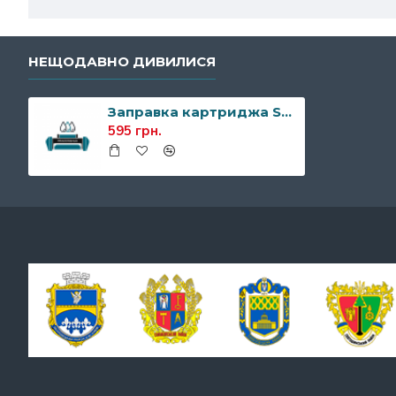
НЕЩОДАВНО ДИВИЛИСЯ
Заправка картриджа Samsung MLT-D304S/MLT-D304L
595 грн.