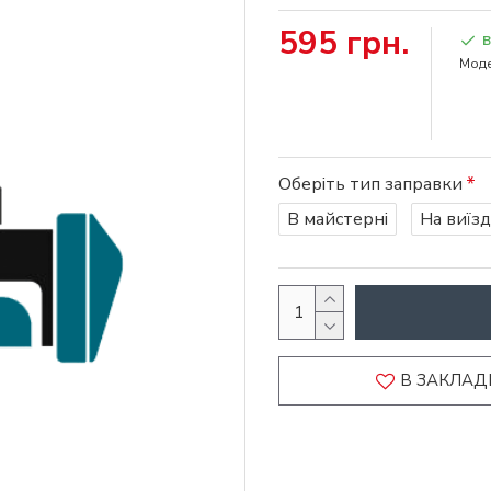
595 грн.
В
Моде
Оберіть тип заправки
В майстерні
На виїзд
В ЗАКЛАД