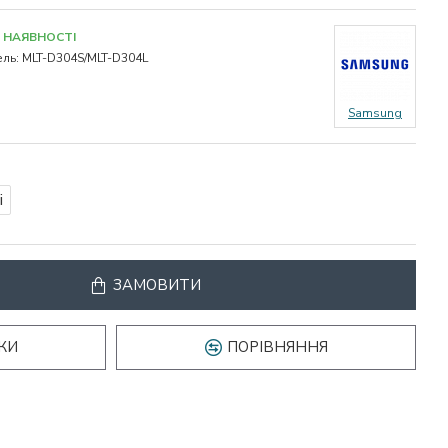
 НАЯВНОСТІ
ль:
MLT-D304S/MLT-D304L
Samsung
і
ЗАМОВИТИ
КИ
ПОРІВНЯННЯ