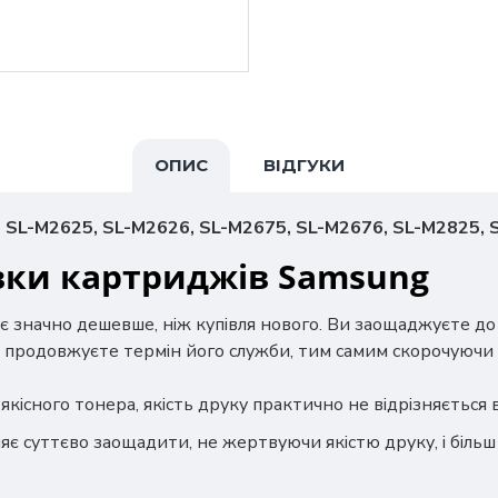
ОПИС
ВІДГУКИ
 SL-M2625, SL-M2626, SL-M2675, SL-M2676, SL-M2825,
вки картриджів Samsung
є значно дешевше, ніж купівля нового. Ви заощаджуєте д
 продовжуєте термін його служби, тим самим скорочуючи 
якісного тонера, якість друку практично не відрізняється
яє суттєво заощадити, не жертвуючи якістю друку, і біль