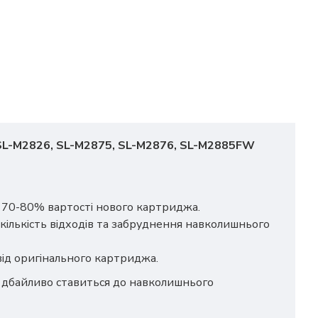
 SL-M2826, SL-M2875, SL-M2876, SL-M2885FW
о 70-80% вартості нового картриджа.
кількість відходів та забруднення навколишнього
 від оригінального картриджа.
ш дбайливо ставиться до навколишнього