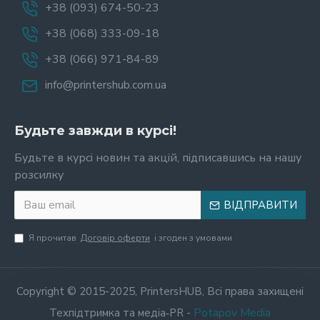
+38 (093) 674-50-23
+38 (068) 333-09-18
+38 (066) 971-84-89
info@printershub.com.ua
Будьте завжди в курсі!
Будьте в курсі новин та акцій, підписавшись на нашу
розсилку
ВІДПРАВИТИ
Я прочитав
Договір оферти
і згоден з умовами
Copyright © 2015-2025, PrintersHUB, Всі права захищені
Potapov Media
Техпідтримка та медіа‑PR -