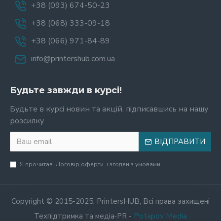
+38 (093) 674-50-23
+38 (068) 333-09-18
+38 (066) 971-84-89
info@printershub.com.ua
Будьте завжди в курсі!
Будьте в курсі новин та акцій, підписавшись на нашу
розсилку
ВІДПРАВИТИ
Я прочитав
Договір оферти
і згоден з умовами
Copyright © 2015-2025, PrintersHUB, Всі права захищені
Potapov Media
Техпідтримка та медіа‑PR -