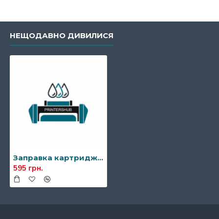
НЕЩОДАВНО ДИВИЛИСЯ
Заправка картриджа Samsung MLT-D304S/MLT-D304L
595 грн.