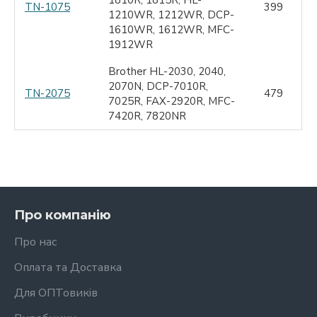
TN-1075
399
1210WR, 1212WR, DCP-
1610WR, 1612WR, MFC-
1912WR
Brother HL-2030, 2040,
2070N, DCP-7010R,
TN-2075
479
7025R, FAX-2920R, MFC-
7420R, 7820NR
Про компанію
Про нас
Оплата та Доставка
Для ОПТовиків