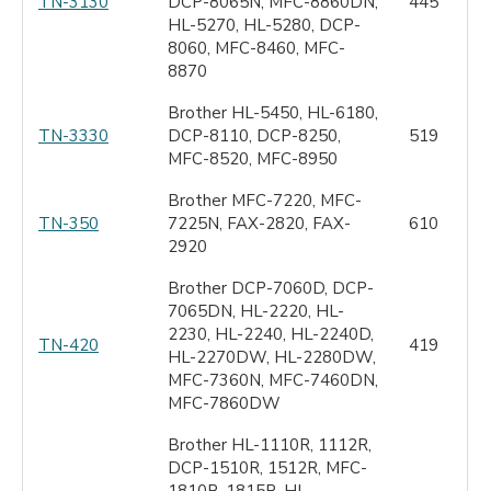
TN-3130
DCP-8065N, MFC-8860DN,
445
HL-5270, HL-5280, DCP-
8060, MFC-8460, MFC-
8870
Brother HL-5450, HL-6180,
TN-3330
DCP-8110, DCP-8250,
519
MFC-8520, MFC-8950
Brother MFC-7220, MFC-
TN-350
7225N, FAX-2820, FAX-
610
2920
Brother DCP-7060D, DCP-
7065DN, HL-2220, HL-
2230, HL-2240, HL-2240D,
TN-420
419
HL-2270DW, HL-2280DW,
MFC-7360N, MFC-7460DN,
MFC-7860DW
Brother HL-1110R, 1112R,
DCP-1510R, 1512R, MFC-
1810R, 1815R, HL-