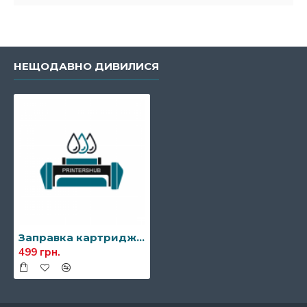
НЕЩОДАВНО ДИВИЛИСЯ
Заправка картриджа JetWorld JW-C052HN (аналог Canon 052H)
499 грн.