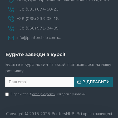
+38 (093) 674-50-23
+38 (068) 333-09-18
+38 (066) 971-84-89
info@printershub.com.ua
Будьте завжди в курсі!
Будьте в курсі новин та акцій, підписавшись на нашу
розсилку
ВІДПРАВИТИ
Я прочитав
Договір оферти
і згоден з умовами
Copyright © 2015-2025, PrintersHUB, Всі права захищені