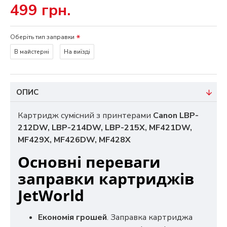
499 грн.
Оберіть тип заправки
В майстерні
На виїзді
ОПИС
Картридж сумісний з принтерами
Canon LBP-
212DW, LBP-214DW, LBP-215X, MF421DW,
MF429X, MF426DW, MF428X
Основні переваги
заправки картриджів
JetWorld
Економія грошей
. Заправка картриджа