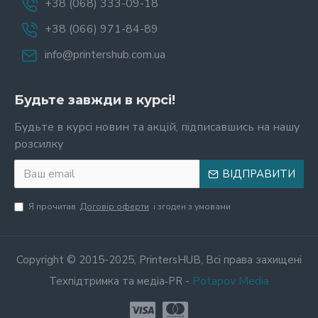
+38 (068) 333-09-18
+38 (066) 971-84-89
info@printershub.com.ua
Будьте завжди в курсі!
Будьте в курсі новин та акцій, підписавшись на нашу
розсилку
ВІДПРАВИТИ
Я прочитав
Договір оферти
і згоден з умовами
Copyright © 2015-2025, PrintersHUB, Всі права захищені
Potapov Media
Техпідтримка та медіа‑PR -