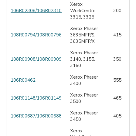
Xerox
106R02308/106R02310
WorkCentre
300
3315, 3325
Xerox Phaser
108R00794/108R00796
3635MFP/S,
415
3635MFP/X
Xerox Phaser
108R00908/108R00909
3140, 3155,
350
3160
Xerox Phaser
106R00462
555
3400
Xerox Phaser
106R01148/106R01149
465
3500
Xerox Phaser
106R00687/106R00688
405
3450
Xerox