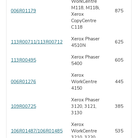
WorkCentre
M118, M118i,
006R01179
875
Xerox
CopyCentre
C118
Xerox Phaser
113R00711/113R00712
625
4510N
Xerox Phaser
113R00495
605
5400
Xerox
006R01276
WorkCentre
445
4150
Xerox Phaser
109R00725
3120, 3121,
385
3130
Xerox
106R01487/106R01485
WorkCentre
535
3210, 3220