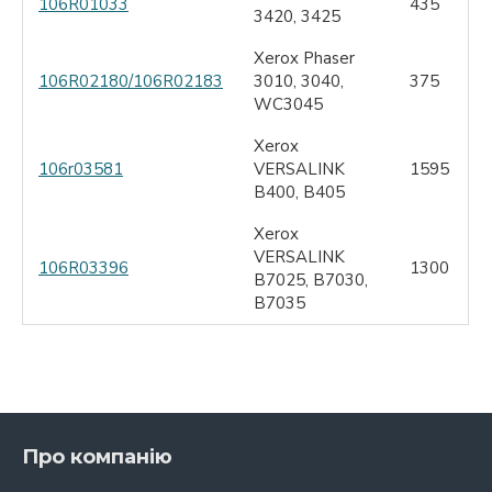
106R01033
435
3420, 3425
Xerox Phaser
106R02180/106R02183
3010, 3040,
375
WC3045
Xerox
106r03581
VERSALINK
1595
B400, B405
Xerox
VERSALINK
106R03396
1300
B7025, B7030,
B7035
Про компанію