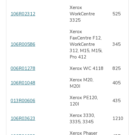
Xerox
106R02312
WorkCentre
525
3325
Xerox
FaxCentre F12,
106R00586
WorkCentre
345
312, M15, M15i,
Pro 412
006R01278
Xerox WC 4118
825
Xerox M20,
106R01048
405
M20I
Xerox PE120,
013R00606
435
120I
Xerox 3330,
106R03623
1210
3335, 3345
Xerox Phaser