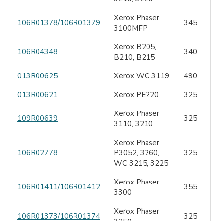
Xerox Phaser
106R01378/106R01379
345
3100MFP
Xerox B205,
106R04348
340
B210, B215
013R00625
Xerox WC 3119
490
013R00621
Xerox PE220
325
Xerox Phaser
109R00639
325
3110, 3210
Xerox Phaser
106R02778
P3052, 3260,
325
WC 3215, 3225
Xerox Phaser
106R01411/106R01412
355
3300
Xerox Phaser
106R01373/106R01374
325