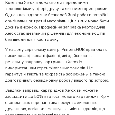
Компанія Xerox відома своїми передовими
технологіями у сфері друку та якісними пристроями.
Однак для підтримки безперебійної роботи потрібні
оригінальні витратні матеріали, ціна яких може бути
досить високою. Професійна заправка картриджів
Xerox стає ідеальним рішенням для економії коштів
без шкоди для якості друку.
У нашому сервісному центрі PrintersHUB працюють
висококваліфіковані фахівці, які здійснюють
ретельну заправку картриджів Xerox із
використанням сертифікованих тонерів. Це
гарантує чіткість та яскравість зображень, а також
довготривалу безвідмовну роботу вашого пристрою.
Завдяки заправці картриджів Xerox ви можете
заощадити до 50% вартості нового картриджа. Крім
економічних переваг, така послуга є екологічно
дружньою, оскільки зменшує кількість відходів, що
потрапляють на сміттєві полігони.